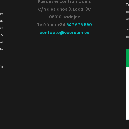
Puedes encontrarnos en:
T
C/ Salesianos 3, Local 3C
c
en
06010 Badajoz
e
as
Teléfono:+34
647 676 590
n
P
contacto@vaercom.es
e
c
ta
jo
ía