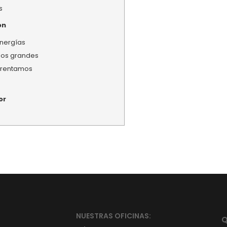
s
on
energías
los grandes
nfrentamos
or
NUESTRAS OFICINAS:
Q