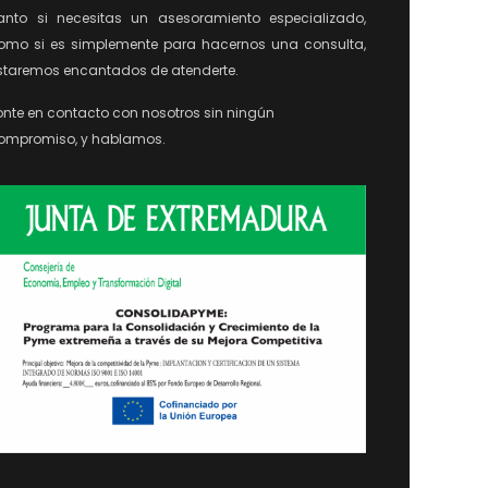
anto si necesitas un asesoramiento especializado,
omo si es simplemente para hacernos una consulta,
staremos encantados de atenderte.
onte en contacto con nosotros sin ningún
ompromiso, y hablamos.